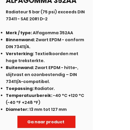
ALFAGOMMA 352AA
Radiateur 5 bar (75 psi) exceeds DIN
73411 - SAE 20R1 D-2
Merk / type:
Alfagomma 352AA
Binnenwand:
Zwart EPDM - conform
DIN 73411/A.
Versterking
: Textielkoorden met
hoge treksterkte.
Buitenwand:
Zwart EPDM - hitte-,
slijtvast en ozonbestendig – DIN
73411/A-compatibel.
Toepassing:
Radiator.
Temperatuurbereik:
-40 °C +120 °C
(-40 °F +248 °F)
Diameter:
13 mm tot 127 mm
Ga naar product