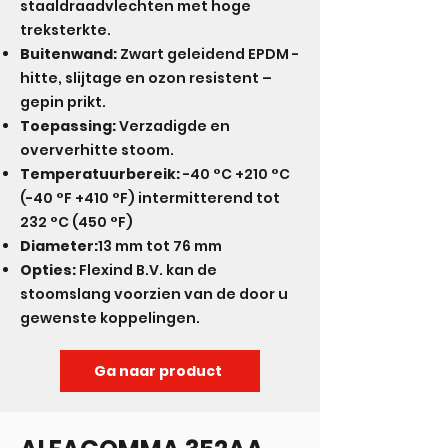
staaldraadvlechten met hoge
treksterkte.
Buitenwand:
Zwart geleidend EPDM -
hitte, slijtage en ozon resistent –
gepin prikt.
Toepassing:
Verzadigde en
oververhitte stoom.
Temperatuurbereik:
-40 °C +210 °C
(-40 °F +410 °F) intermitterend tot
232 °C (450 °F)
Diameter:
13 mm tot 76 mm
Opties:
Flexind B.V. kan de
stoomslang voorzien van de door u
gewenste koppelingen.
Ga naar product