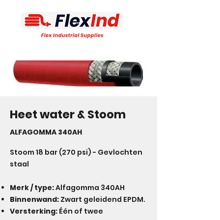
Heet water & Stoom
ALFAGOMMA 340AH
Stoom 18 bar (270 psi) - Gevlochten
staal
Merk / type:
Alfagomma 340AH
Binnenwand:
Zwart geleidend EPDM.
Versterking:
Één of twee