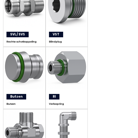
SVL / SVS
VST
Rechte schotkoppeling
Blindplug
Butzen
RI
Butzen
Verloopring