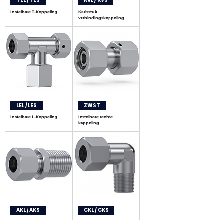
TEL / TES
KVL / KVS
Instelbare T-Koppeling
Kruisstuk
verbindingskoppeling
LEL / LES
ZWST
Instelbare L-Koppeling
Instelbare rechte
koppeling
AKL / AKS
CKL / CKS