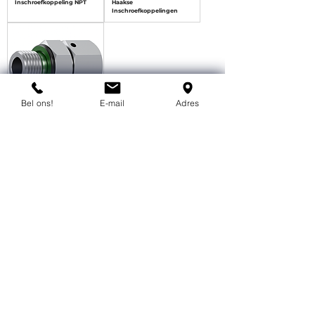
Inschroefkoppeling NPT
Haakse
Inschroefkoppelingen
Bel ons!
E-mail
Adres
RAL / RAS
Instelbare rechte
inschroefkoppeling BSP
Heeft u een
vraag?
Als u een vraag of een aanvraag heeft kunt u
deze eenvoudig stellen via het contact
formulier. We nemen dan zo snel mogelijk