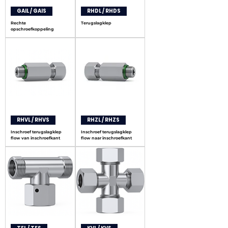
GAIL / GAIS
RHDL / RHDS
Rechte
Terugslagklep
opschroefkoppeling
RHVL / RHVS
RHZL / RHZS
Inschroef terugslagklep
Inschroef terugslagklep
flow van inschroefkant
flow naar inschroefkant