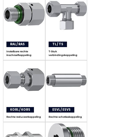
RAL / RAS
TL / TS
Instelbare rechte
T-Stuk
inschroefkoppeling
verbindingskoppeling
KORL / KORS
ESVL / ESVS
Rechte reduceerkoppeling
Rechte schotlaskoppeling