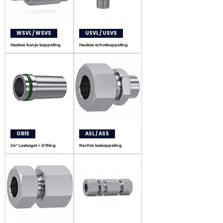
WSVL / WSVS
USVL / USVS
Haakse banjo koppeling
Haakse schotkoppeling
ORIS
ASL / ASS
24° Laskegel + O'Ring
Rechte laskoppeling