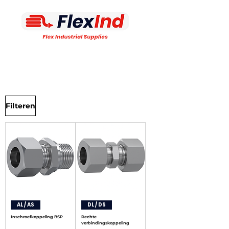
Filteren
AL / AS
DL / DS
Inschroefkoppeling BSP
Rechte
verbindingskoppeling