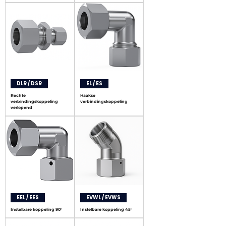
DLR / DSR
EL / ES
Rechte
Haakse
verbindingskoppeling
verbindingskoppeling
verlopend
EEL / EES
EVWL / EVWS
Instelbare koppeling 90°
Instelbare koppeling 45°