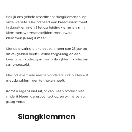
Bekijk ons gehele assortiment slangklemmen op
onze website. FlexInd heeft een breed assortiment
in slangklemmen. Met o.a. leidingklemmen, mini
klemmen, wormschroefklemmen, zware
klemmen (PARI) & meer.
Met de ervaring en kennis van meer dan 25 jaar op
dit vakgebied heeft FlexInd zorgvuldig en een
kwalitatief productgamma in slangklem producten
samengesteld.
FlexInd levert, adviseert en ondersteund in alles wat
met slangklemmen te maken heeft.
Komt u ergens niet uit, of kan u een product niet
vinden? Neem gerust contact op, en wij helpen u
graag verder!
Slangklemmen