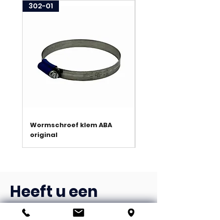
302-01
303-01
Wormschroef klem ABA
HI-GRIP wormschroef
original
slangklem Jubilee
Heeft u een
vraag?