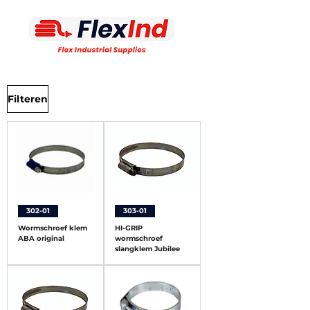
Filteren
302-01
303-01
Wormschroef klem
HI-GRIP
ABA original
wormschroef
slangklem Jubilee