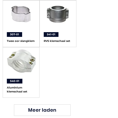
307-01
541-01
Twee oor slangklem
RVS klemschaal set
540-01
Aluminium
klemschaal set
Meer laden