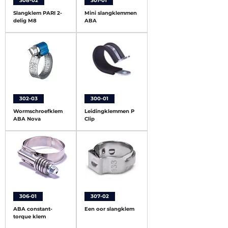
308-02
301-01
Slangklem PARI 2-
Mini slangklemmen
delig M8
ABA
302-03
300-01
Wormschroefklem
Leidingklemmen P
ABA Nova
Clip
306-01
307-02
ABA constant-
Een oor slangklem
torque klem