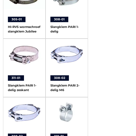
305-01
308-01
HI-RVS wormschroef
Slangklem PARI 1-
slangklem Jubilee
delig
311-01
308-02
Slangklem PARI 1-
Slangklem PARI 2-
delig zeskant
delig M6