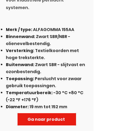
voor industriële perslucht
systemen.
Merk / type:
ALFAGOMMA 155AA
Binnenwand:
Zwart SBR/NBR -
olienevelbestendig.
Versterking
: Textielkoorden met
hoge treksterkte.
Buitenwand:
Zwart SBR - slijtvast en
ozonbestendig.
Toepassing:
Perslucht voor zwaar
gebruik toepassingen.
Temperatuurbereik:
-30 °C +80 °C
(-22 °F +176 °F)
Diameter:
19 mm tot 152 mm
Ga naar product