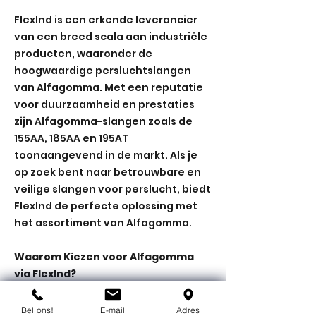
FlexInd is een erkende leverancier
van een breed scala aan industriële
producten, waaronder de
hoogwaardige persluchtslangen
van Alfagomma. Met een reputatie
voor duurzaamheid en prestaties
zijn Alfagomma-slangen zoals de
155AA, 185AA en 195AT
toonaangevend in de markt. Als je
op zoek bent naar betrouwbare en
veilige slangen voor perslucht, biedt
FlexInd de perfecte oplossing met
het assortiment van Alfagomma.
Waarom Kiezen voor Alfagomma
via FlexInd?
Bij FlexInd begrijpen we dat kwaliteit
Bel ons!
E-mail
Adres