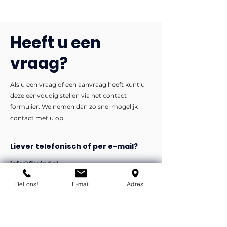
Heeft u een
vraag?
Als u een vraag of een aanvraag heeft kunt u
deze eenvoudig stellen via het contact
formulier. We nemen dan zo snel mogelijk
contact met u op.
Liever telefonisch of per e-mail?
info@flexind.nl
+31(0)85 23 69 922
Bel ons!
E-mail
Adres
Bedankt voor uw inzending!
We nemen zo snel mogelijk
contact met u op.