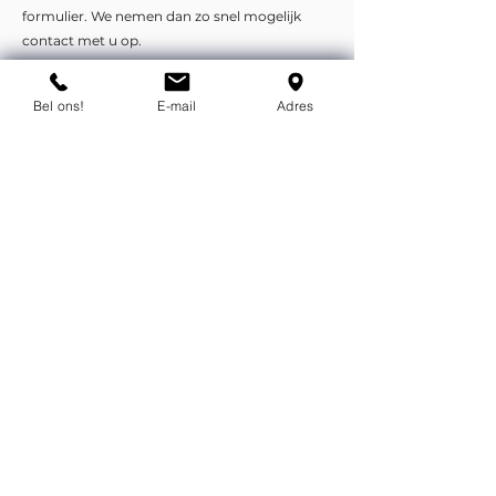
formulier. We nemen dan zo snel mogelijk
contact met u op.
Liever telefonisch of per e-mail?
Bel ons!
E-mail
Adres
info@flexind.nl
+31(0)85 23 69 922
Bedankt voor uw inzending!
We nemen zo snel mogelijk
contact met u op.