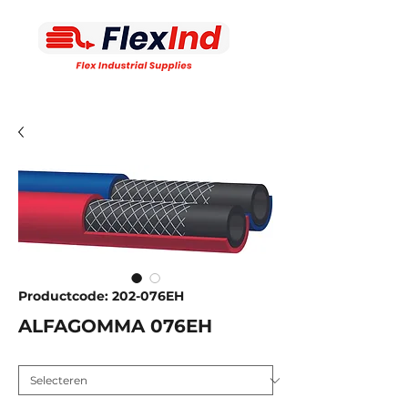
Productcode: 202-076EH
ALFAGOMMA 076EH
Inw. diameter MM
*