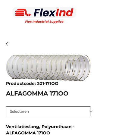
Productcode: 201-171OO
ALFAGOMMA 171OO
Inw. diameter MM
*
Ventilatieslang, Polyurethaan -
ALFAGOMMA 171OO