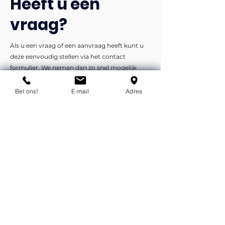
Heeft u een
vraag?
Als u een vraag of een aanvraag heeft kunt u
deze eenvoudig stellen via het contact
formulier. We nemen dan zo snel mogelijk
contact met u op.
Bel ons!
E-mail
Adres
Liever telefonisch of per e-mail?
info@flexind.nl
+31(0)85 23 69 922
Bedankt voor uw inzending!
We nemen zo snel mogelijk
contact met u op.