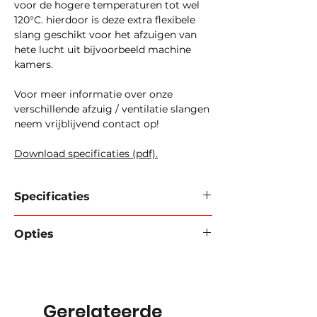
voor de hogere temperaturen tot wel
120°C. hierdoor is deze extra flexibele
slang geschikt voor het afzuigen van
hete lucht uit bijvoorbeeld machine
kamers.
Voor meer informatie over onze
verschillende afzuig / ventilatie slangen
neem vrijblijvend contact op!
Download specificaties (pdf).
Specificaties
Merk / type:
Alfagomma 171OO
Opties
Constructie:
Transparant
polyurethaan - slijtage en ozon
FlexInd kan uw slang voorzien van de
resistent.
juiste koppelingen en/of flenzen.
Versterking:
Verkoperde stalen
Druktest certificaat.
spiraaldraad.
Slang af laten nemen door Lloyds.
Gerelateerde
Toepassing:
Lucht, gas,