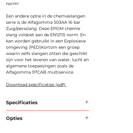
norm!
Een andere optie in de chemieslangen
serie is de Alfagomma 503AA 16 bar
Zuig/persslang. Deze EPDM chemie
slang voldoet aan de EN12115 norm. En
kan worden gebruikt in een Explosieve
omgeving (PED)Kortom een groep
waarin zelfs slangen zitten die geschikt
zijn voor het leveren van water, lucht en
algemene toepassingen zoals de
Alfagomma 97CAB multiservice
Download specificaties (pdf).
Specificaties
Merk / type:
ALFAGOMMA 529AA
Opties
Binnenwand:
Zwarte geleidende
UPE (Ultra High Molecular Weight)
FlexInd kan uw slang voorzien van de
Polyethyleen).