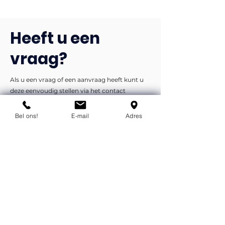
Heeft u een
vraag?
Als u een vraag of een aanvraag heeft kunt u
deze eenvoudig stellen via het contact
formulier. We nemen dan zo snel mogelijk
contact met u op.
Bel ons!
E-mail
Adres
Liever telefonisch of per e-mail?
info@flexind.nl
+31(0)85 23 69 922
Bedankt voor uw inzending!
We nemen zo snel mogelijk
contact met u op.