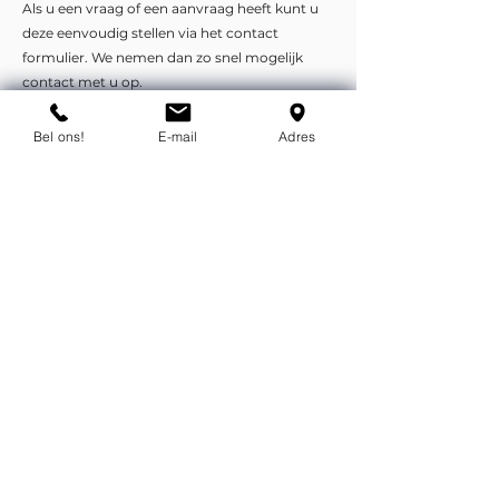
Als u een vraag of een aanvraag heeft kunt u
deze eenvoudig stellen via het contact
formulier. We nemen dan zo snel mogelijk
contact met u op.
Bel ons!
E-mail
Adres
Liever telefonisch of per e-mail?
info@flexind.nl
+31(0)85 23 69 922
Bedankt voor uw inzending!
We nemen zo snel mogelijk
contact met u op.