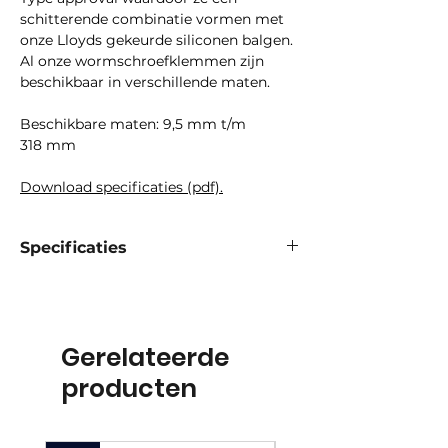
schitterende combinatie vormen met
onze Lloyds gekeurde siliconen balgen.
Al onze wormschroefklemmen zijn
beschikbaar in verschillende maten.
Beschikbare maten: 9,5 mm t/m
318 mm
Download specificaties (pdf).
Specificaties
Bout:
SW 7 mm
Bandbreedte:
13 mm
Aanhaalmoment :
Zie
productspecificaties
Gerelateerde
Bereik:
9,5 -318 mm
producten