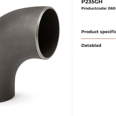
P235GH
Productcode: 060
Product specifi
Datablad
Materiaal:
Staal
Type:
Lasbocht
Download databla
Radius: 2
D