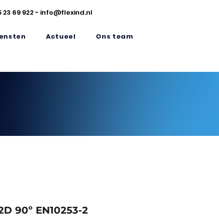
5 23 69 922
-
info@flexind.nl
ensten
Actueel
Ons team
2D 90º EN10253-2