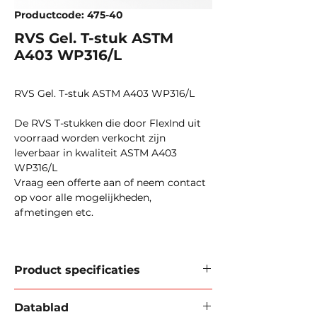
Productcode: 475-40
RVS Gel. T-stuk ASTM
A403 WP316/L
RVS Gel. T-stuk ASTM A403 WP316/L
De RVS T-stukken die door FlexInd uit
voorraad worden verkocht zijn
leverbaar in kwaliteit ASTM A403
WP316/L
Vraag een offerte aan of neem contact
op voor alle mogelijkheden,
afmetingen etc.
Product specificaties
ANSI afmetingen:
1 t/m 24
Datablad
Diameter:
21,34 mm t/m 609,6 mm