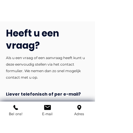
Heeft u een
vraag?
Als u een vraag of een aanvraag heeft kunt u
deze eenvoudig stellen via het contact
formulier. We nemen dan zo snel mogelijk
contact met u op.
Liever telefonisch of per e-mail?
info@flexind.nl
+31(0)85 23 69 922
Bel ons!
E-mail
Adres
Bedankt voor uw inzending!
We nemen zo snel mogelijk