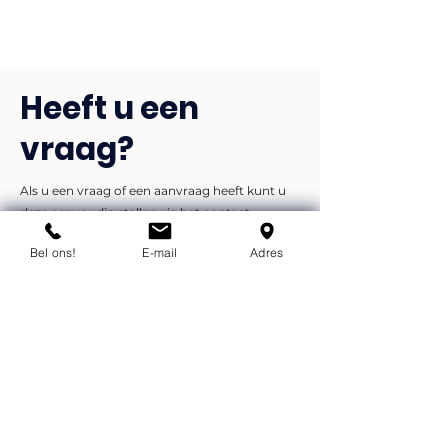
Heeft u een
vraag?
Als u een vraag of een aanvraag heeft kunt u
deze eenvoudig stellen via het contact
formulier. We nemen dan zo snel mogelijk
Bel ons!
E-mail
Adres
contact met u op.
Liever telefonisch of per e-mail?
info@flexind.nl
+31(0)85 23 69 922
Bedankt voor uw inzending!
We nemen zo snel mogelijk