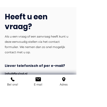
Heeft u een
vraag?
Als u een vraag of een aanvraag heeft kunt u
deze eenvoudig stellen via het contact
formulier. We nemen dan zo snel mogelijk
contact met u op.
Liever telefonisch of per e-mail?
info@flexind.nl
+31(0)85 23 69 922
Bel ons!
E-mail
Adres
Bedankt voor uw inzending!
We nemen zo snel mogelijk
contact met u op.