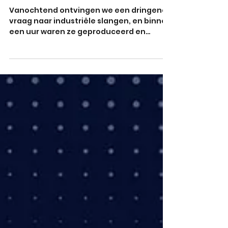
Flexind B.V.
𝗥𝗮𝘇𝗲𝗻𝗱𝘀𝗻𝗲𝗹𝗹𝗲 𝗹𝗲𝘃𝗲𝗿𝗶𝗻𝗴, 𝗲𝗹𝗸𝗲
𝗸𝗲𝗲𝗿 𝘄𝗲𝗲𝗿! 🚀
Vanochtend ontvingen we een dringende
vraag naar industriële slangen, en binnen
een uur waren ze geproduceerd en
geleverd.