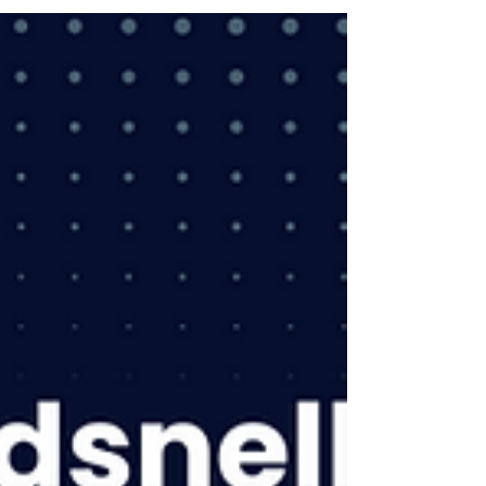
DN200, in enkel of dubbel getapte
uitvoering. Beide types zijn direct
beschikbaar in Dordrecht. Snel geleverd,
top kwaliteit.