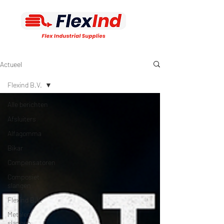
Actueel
Flexind B.V.
Alle berichten
Afsluiters
Alfagomma
Bikar
Compensatoren
Composiet
slangen
Flexind B.V.
Metalen
slangen