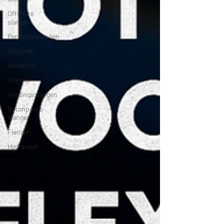
Offshore
slangen
Persluchtslangen
Siliconen
Waterstof
Chemie
Voedingsslangen
Betonpomp
slangen
Flenzen
Hydrauliek