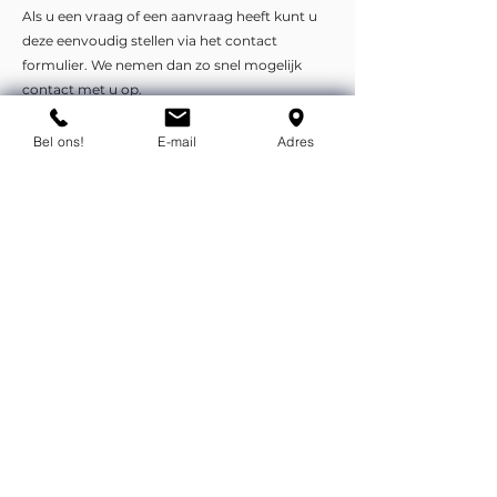
Als u een vraag of een aanvraag heeft kunt u
deze eenvoudig stellen via het contact
formulier. We nemen dan zo snel mogelijk
contact met u op.
Bel ons!
E-mail
Adres
Liever telefonisch of per e-mail?
info@flexind.nl
+31(0)85 23 69 922
Bedankt voor uw inzending!
We nemen zo snel mogelijk
contact met u op.