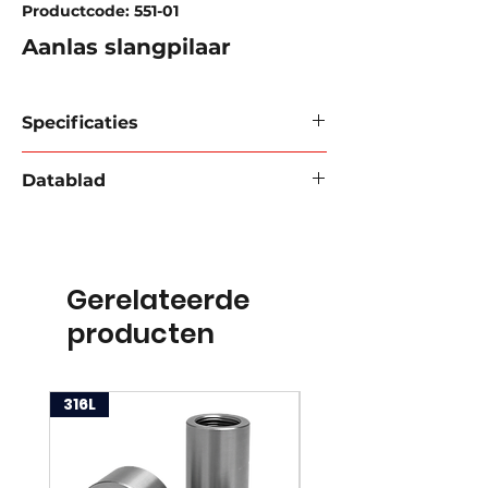
Productcode: 551-01
Aanlas slangpilaar
Specificaties
Materiaal:
Staal
Datablad
Draadsoort:
BSPT
Werkdruk :
12 Bar.
Download datablad 2024
Diameter:
1/2'' tot 6''
Gerelateerde
producten
316L
316L