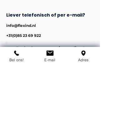
Liever telefonisch of per e-mail?
info@flexind.nl
+31(0)85 23 69 922
Bedankt voor uw inzending!
We nemen zo snel mogelijk
contact met u op.
Bel ons!
E-mail
Adres