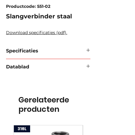
Productcode: 551-02
Slangverbinder staal
Download specificaties (pdf).
Specificaties
Materiaal:
Staal
Datablad
Werkdruk :
12 Bar.
Diameter:
1/2'' tot 8''
Download datablad 2024
Gerelateerde
producten
316L
316L