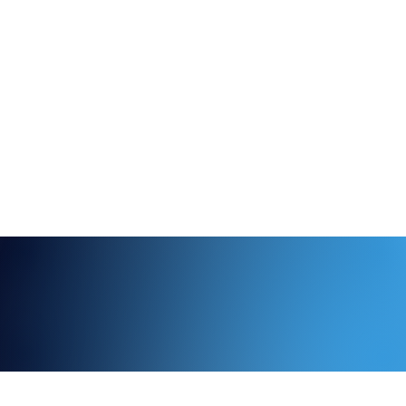
ndbelasting:
g
eurde slangassemblages.
n?