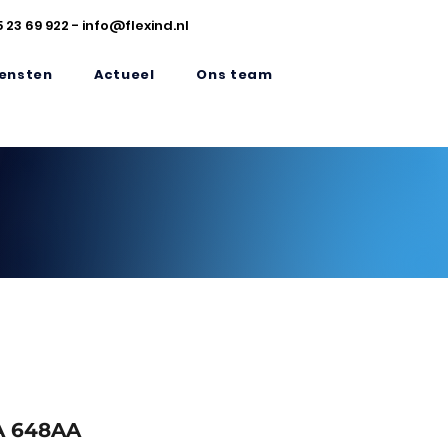
5 23 69 922
-
info@flexind.nl
ensten
Actueel
Ons team
 648AA