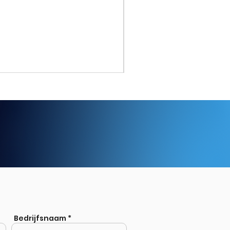
RVS Gel. T-stuk ASTM A403 
nen?
Bedrijfsnaam