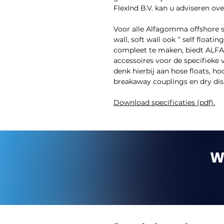
FlexInd B.V. kan u adviseren ov
Voor alle Alfagomma offshore s
wall, soft wall ook ‘’ self floa
compleet te maken, biedt ALF
accessoires voor de specifieke 
denk hierbij aan hose floats, h
breakaway couplings en dry dis
Download specificaties (pdf).
W