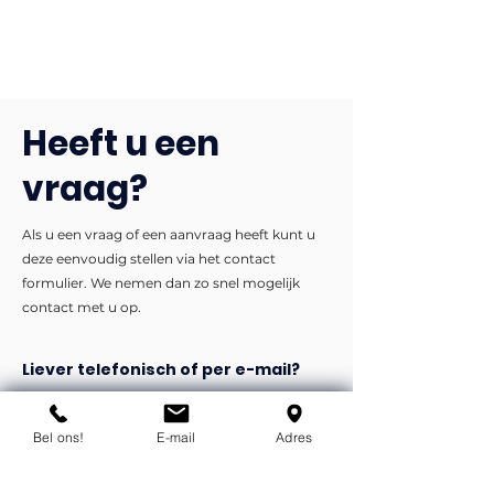
Heeft u een
vraag?
Als u een vraag of een aanvraag heeft kunt u
deze eenvoudig stellen via het contact
formulier. We nemen dan zo snel mogelijk
contact met u op.
Liever telefonisch of per e-mail?
info@flexind.nl
Bel ons!
E-mail
Adres
+31(0)85 23 69 922
Bedankt voor uw inzending!