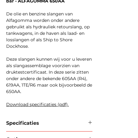
bar - ALFAGOMMA 650AA
De olie en benzine slangen van
Alfagomma worden onder andere
gebruikt als hydrauliek retourslang, op
tankwagens, in de haven als laad- en
losslangen of als Ship to Shore
Dockhose.
Deze slangen kunnen wij voor u leveren
als slangassemblage voorzien van
druktestcertificaat. In deze serie zitten
onder andere de bekende 605AA (R4),
619AA, 1TE/R6 maar ook bijvoorbeeld de
650AA.
Download specificaties (pdf).
Specificaties
Merk / type:
ALFAGOMMA 605AA