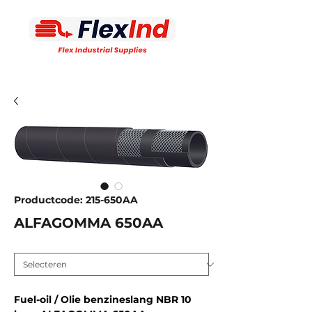
Productcode: 215-650AA
ALFAGOMMA 650AA
Inw. diameter MM
*
Fuel-oil / Olie benzineslang NBR 10