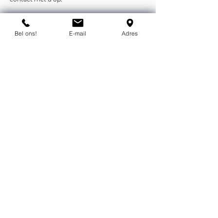
Liever telefonisch of per e-mail?
Bel ons!
E-mail
Adres
info@flexind.nl
+31(0)85 23 69 922
Bedankt voor uw inzending!
We nemen zo snel mogelijk
contact met u op.