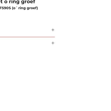
 o ring groef
FS90S (o´ ring groef)
18, ISO6162
d 2024 (PDF).
bon steel
00 psi
 meer informatie