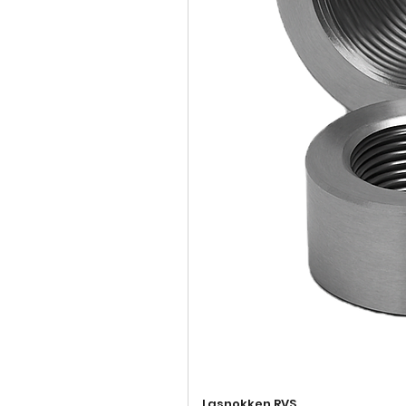
Lasnokken RVS