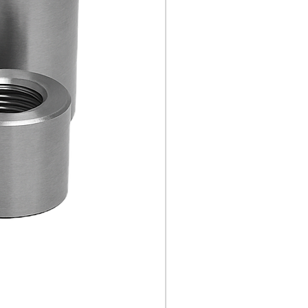
RVS Gel. T-stuk ASTM A403 