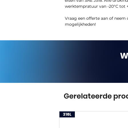
eisen van SAE J518. Alle drukin
werktempratuur van -20°C tot 
Vraag een offerte aan of neem 
mogelijkheden!
W
Gerelateerde pro
316L