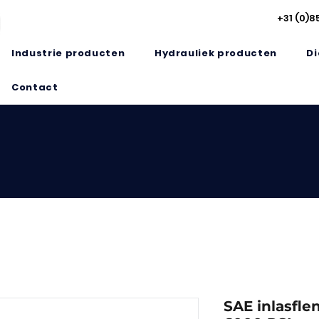
+31 (0)8
Industrie producten
Hydrauliek producten
Di
Contact
SAE inlasfle