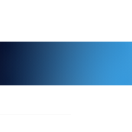
n?
316L