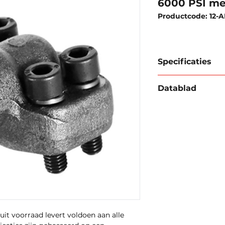
6000 PSI met
Productcode: 12-A
Specificaties
SAE inlasflenzen
Datablad
Standaard:
SAE J5
Download databla
Materiaal:
316L/car
Druk:
3000 psi / 60
Zie datasheet voor
uit voorraad levert voldoen aan alle