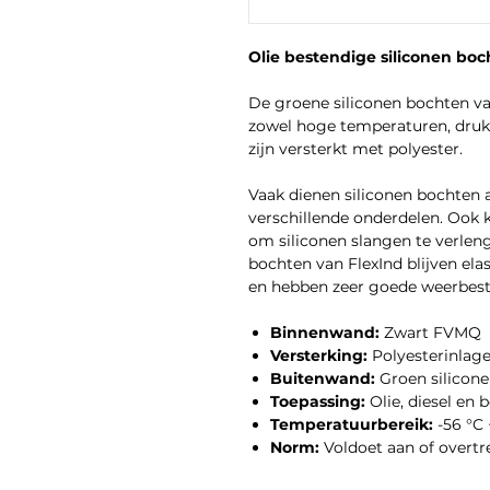
Olie bestendige siliconen boc
De groene siliconen bochten va
zowel hoge temperaturen, druk 
zijn versterkt met polyester.
Vaak dienen siliconen bochten 
verschillende onderdelen. Ook 
om siliconen slangen te verlen
bochten van FlexInd blijven ela
en hebben zeer goede weerbes
Binnenwand:
Zwart FVMQ
Versterking:
Polyesterinlag
Buitenwand:
Groen silicon
Toepassing:
Olie, diesel en 
Temperatuurbereik:
-56 °C 
Norm:
Voldoet aan of overtr