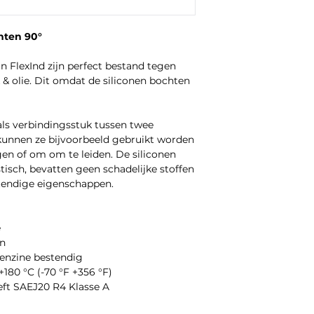
hten 90°
n FlexInd zijn perfect bestand tegen
& olie. Dit omdat de siliconen bochten
als verbindingsstuk tussen twee
kunnen ze bijvoorbeeld gebruikt worden
gen of om om te leiden. De siliconen
stisch, bevatten geen schadelijke stoffen
tendige eigenschappen.
e
en
benzine bestendig
+180 °C (-70 °F +356 °F)
eft SAEJ20 R4 Klasse A