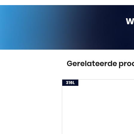
W
Gerelateerde pro
316L