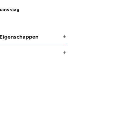
aanvraag
 Eigenschappen
pdf).
os
delijke stoffen
he isolerende eigenschappen
 bij hoge of lage temperaturen.
warmingssystemen
ng
achinebouw