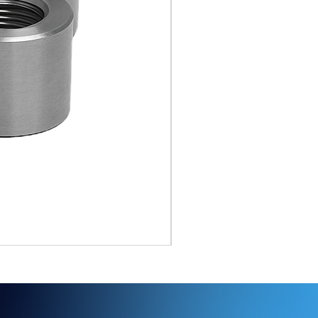
RVS Gel. T-stuk ASTM A403 