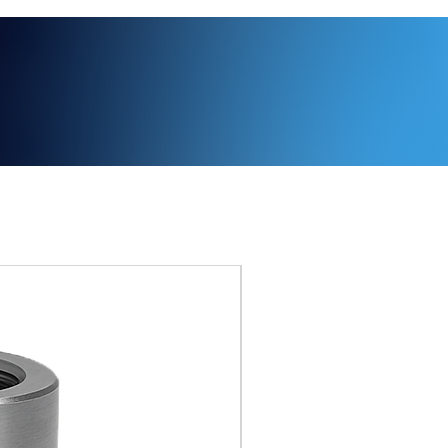
n?
316L