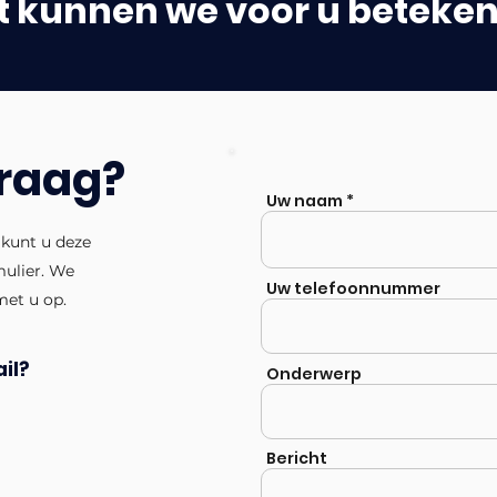
 kunnen we voor u beteke
vraag?
Uw naam
 kunt u deze
mulier. We
Uw telefoonnummer
met u op.
il?
Onderwerp
Bericht