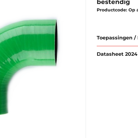
bestendig
Productcode: Op 
Toepassingen /
Eigenschappen:
Datasheet 2024
Weerbestendig
Oliebestendig
Datasheet 2024 (
Smaak & reuklo
Bevat geen scha
Goede elektrisc
Blijft elastisch,
Toepassingen:
Koelings & ver
Luchtbehandeli
Race sport
Turbo motoren
Aparaten- en m