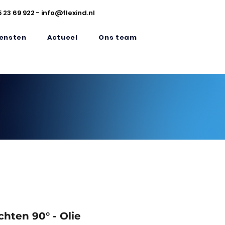
5 23 69 922
-
info@flexind.nl
ensten
Actueel
Ons team
chten 90° - Olie