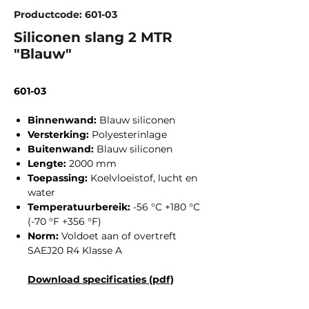
Productcode: 601-03
Siliconen slang 2 MTR
"Blauw"
601-03
Binnenwand:
Blauw siliconen
Versterking:
Polyesterinlage
Buitenwand:
Blauw siliconen
Lengte:
2000 mm
Toepassing:
Koelvloeistof, lucht en
water
Temperatuurbereik:
-56 °C +180 °C
(-70 °F +356 °F)
Norm:
Voldoet aan of overtreft
SAEJ20 R4 Klasse A
Download specificaties (pdf)