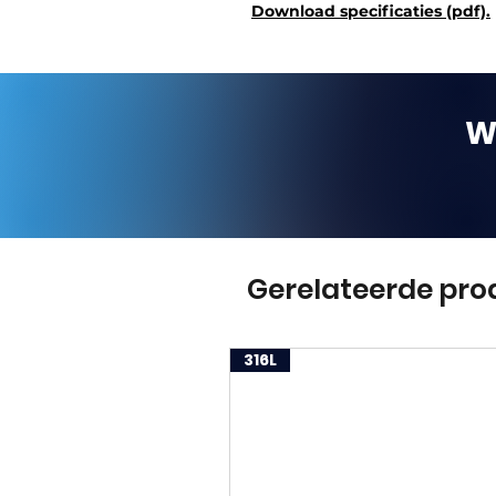
Download specificaties (pdf).
W
Gerelateerde pro
316L