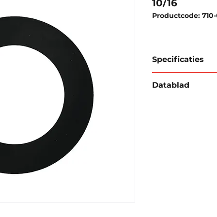
10/16
Productcode: 710-
Specificaties
Materiaal:
SBR
Datablad
Werkdruk
: 100
Toepassing:
Alg
Download databla
lucht en niet ag
Temperatuurbe
Standaard dikt