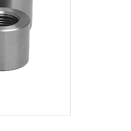
RVS Gel. T-stuk ASTM A403 