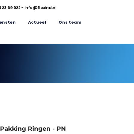
5 23 69 922
-
info@flexind.nl
ensten
Actueel
Ons team
Pakking Ringen - PN