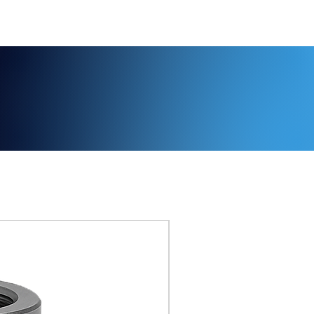
n?
316L