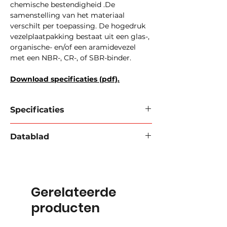
chemische bestendigheid .De
samenstelling van het materiaal
verschilt per toepassing. De hogedruk
vezelplaatpakking bestaat uit een glas-,
organische- en/of een aramidevezel
met een NBR-, CR-, of SBR-binder.
Download specificaties (pdf).
Specificaties
Materiaal:
Aramide, NBR
rubber
Datablad
Werkdruk
:
100 Bar.
Toepassing:
Algemene toepassing,
Download datablad 2024 (pdf).
Drinkwater, Stoom, gas, chemie,
voedsel, compressor & pomp
toepassingen.
Gerelateerde
Temperatuurbereik:
-30 /
+250 °C
(+482 °F)
producten
Standaard dikte:
2 mm