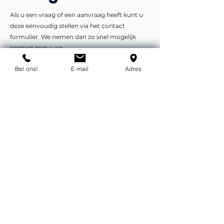
Als u een vraag of een aanvraag heeft kunt u
deze eenvoudig stellen via het contact
formulier. We nemen dan zo snel mogelijk
contact met u op.
Bel ons!
E-mail
Adres
Liever telefonisch of per e-mail?
info@flexind.nl
+31(0)85 23 69 922
Bedankt voor uw inzending!
We nemen zo snel mogelijk
contact met u op.